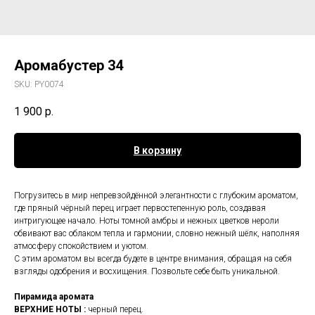
Аромабустер 34
SKU:
PY0074
1 900
р.
В корзину
Погрузитесь в мир непревзойдённой элегантности с глубоким ароматом,
где пряный чёрный перец играет первостепенную роль, создавая
интригующее начало. Ноты томной амбры и нежных цветков нероли
обвивают вас облаком тепла и гармонии, словно нежный шёлк, наполняя
атмосферу спокойствием и уютом.
С этим ароматом вы всегда будете в центре внимания, обращая на себя
взгляды одобрения и восхищения. Позвольте себе быть уникальной.
Пирамида аромата
ВЕРХНИЕ НОТЫ :
черный перец.